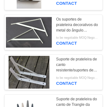
FÁBRICA
desenhista de Brown
CONTACT
reforçado
CONTROLE
Os suportes de
DA
prateleira decorativos do
metal do ângulo
QUALIDADE
ajustável/shelving
to be negotiable MOQ:Negociável
suportam resistente
CONTACT
CONTACTE-
NOS
Suporte de prateleira de
canto
NOTÍCIA
resistente/suportes de
ângulo de aço
to be negotiable MOQ:Negociável
resistentes 30mm 10
CONTACT
MAPA
polegadas
DO
Suporte de prateleira do
SITE
canto de Trangle da