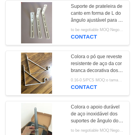
Suporte de prateleira de
canto em forma de L do
ângulo ajustável para a
decoração da sala de
to be negotiable MOQ:Negociável
visitas/mobília
CONTACT
Colora o pó que reveste
resistente de aço da cor
branca decorativa dos
suportes de prateleira
0.16-0.5/PCS MOQ:o tamanho normal, nenhum MOQ, você é welcom em um ctn
com o gancho
CONTACT
Colora o apoio durável
de aço inoxidável dos
suportes de ângulo do
metal para a parede
to be negotiable MOQ:Negociável