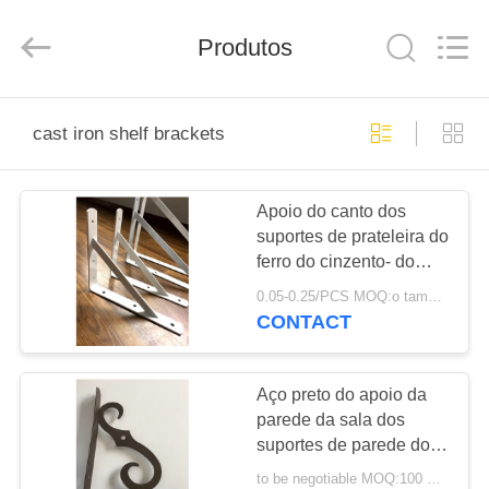
2026
PingHu
HongFengDa
Produtos
Hardware
Factory.
All
Rights
Reserved.
CASA
cast iron shelf brackets
PRODUTOS
Apoio do canto dos
suportes de prateleira do
VÍDEOS
ferro do cinzento- do
ângulo para o encaixe
0.05-0.25/PCS MOQ:o tamanho normal, nenhum MOQ, você é welcom em um ctn
do hardware da mobília
SOBRE
CONTACT
NÓS
Aço preto do apoio da
EXCURSÃO
parede da sala dos
suportes de parede do
DA
ferro fundido do
to be negotiable MOQ:100 PCes