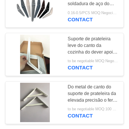
soldadura de aço do
PRIVACY
supermercado
0.16-0.5/PCS MOQ:Negociável
espessura de 0.7mm -
POLICY
CONTACT
de 1.2mm
Suporte de prateleira
leve do canto da
cozinha do dever apoio
da oxidação de 10
to be negotiable MOQ:Negociável
polegadas anti
CONTACT
Do metal de canto do
suporte de prateleira da
elevada precisão o ferro
fundido de dobramento
to be negotiable MOQ:100 PCes
suporta 30mm 4.0mm
CONTACT