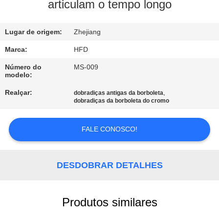
FÁBRICA
articulam o tempo longo
CONTROLE
Lugar de origem:
Zhejiang
DA
Marca:
HFD
QUALIDADE
Número do
MS-009
modelo:
Realçar:
,
dobradiças antigas da borboleta
CONTACTE-
dobradiças da borboleta do cromo
NOS
FALE CONOSCO!
NOTÍCIA
DESDOBRAR DETALHES
MAPA
DO
Produtos similares
SITE