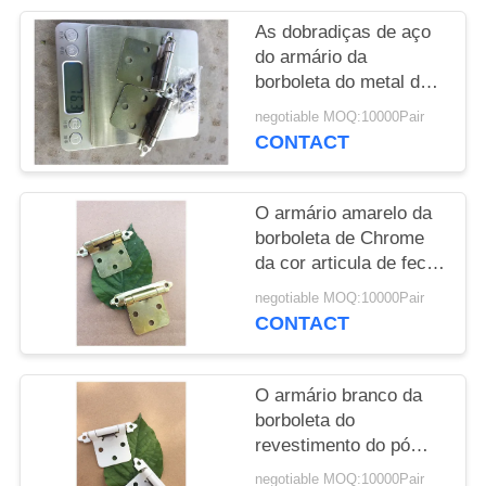
As dobradiças de aço
PRIVACY
do armário da
POLICY
borboleta do metal do
Bp, borboleta de
negotiable MOQ:10000Pair
Chrome articulam o
CONTACT
cetim folheado a níquel
O armário amarelo da
borboleta de Chrome
da cor articula de fecho
automático para a
negotiable MOQ:10000Pair
porta de armário da
CONTACT
cozinha
O armário branco da
borboleta do
revestimento do pó
articula o reparo fácil
negotiable MOQ:10000Pair