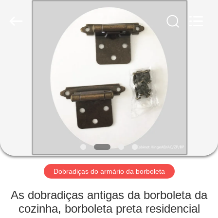
2026
PingHu
HongFengDa
Hardware
Factory.
All
Rights
Reserved.
CASA
PRODUTOS
VÍDEOS
SOBRE
NÓS
Dobradiças do armário da borboleta
EXCURSÃO
As dobradiças antigas da borboleta da
DA
cozinha, borboleta preta residencial