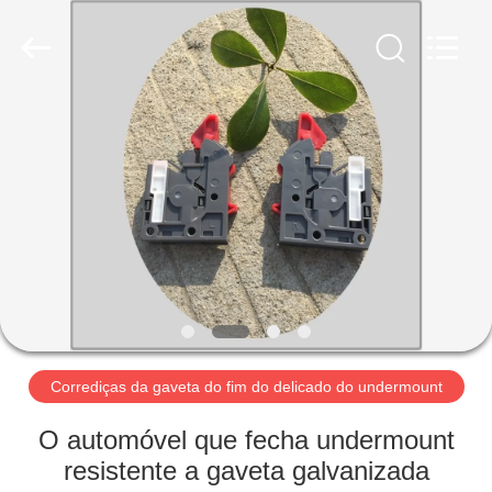
2026
PingHu
HongFengDa
Hardware
Factory.
All
Rights
Reserved.
CASA
PRODUTOS
VÍDEOS
SOBRE
NÓS
Corrediças da gaveta do fim do delicado do undermount
EXCURSÃO
O automóvel que fecha undermount
DA
resistente a gaveta galvanizada