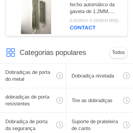
fecho automático da
gaveta de 1.2MM,
corrediças da gaveta
0.01/INCH -0.15/INCH MOQ:par de 1000
do fim do delicado do
CONTACT
OEM
Categorias populares
Todos
Dobradiças de porta
Dobradiça nivelada
do metal
dobradiças de porta
Tire as dobradiças
resistentes
Dobradiça de porta
Suporte de prateleira
da segurança
de canto