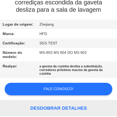
FÁBRICA
corrediças escondida da gaveta
desliza para a sala de lavagem
CONTROLE
Lugar de origem:
Zhejiang
DA
QUALIDADE
Marca:
HFD
Certificação:
SGS TEST
CONTACTE-
Número do
MS-803 MS 804 DO MS 802
modelo:
NOS
Realçar:
,
a gaveta da cozinha desliza a substituição
corredores próximos macios da gaveta da
cozinha
NOTÍCIA
FALE CONOSCO!
MAPA
DO
DESDOBRAR DETALHES
SITE