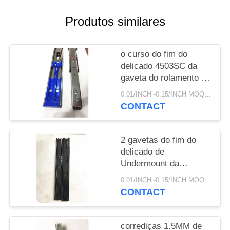
PRIVACY
Produtos similares
POLICY
o curso do fim do
delicado 4503SC da
gaveta do rolamento de
esferas de 52mm
0.01/INCH -0.15/INCH MOQ:par de 1000
desliza 45 de 100lb
CONTACT
quilogramas de
capacidade de carga
2 gavetas do fim do
delicado de
Undermount da
bola/grupo deslizam,
0.01/INCH -0.15/INCH MOQ:par de 1000
corrediças completas
CONTACT
da gaveta da extensão
corrediças 1.5MM de