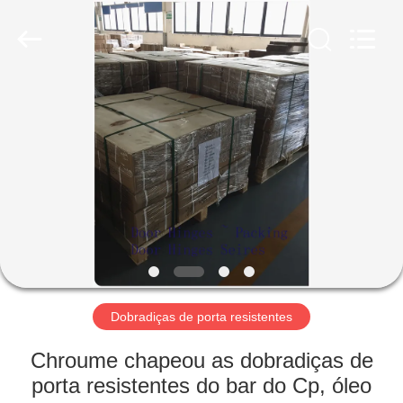
2026
PingHu
HongFengDa
Hardware
Factory.
All
Rights
Reserved.
CASA
PRODUTOS
VÍDEOS
SOBRE
NÓS
Dobradiças de porta resistentes
EXCURSÃO
Chroume chapeou as dobradiças de
DA
porta resistentes do bar do Cp, óleo