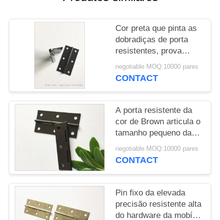
PRIVACY
Cor preta que pinta as
POLICY
dobradiças de porta
resistentes, prova
durável da água das
negotiable MOQ:10000 pares
dobradiças de porta da
CONTACT
garagem
A porta resistente da
cor de Brown articula o
tamanho pequeno da
prova fixa da água do
negotiable MOQ:10000 pares
Pin
CONTACT
Pin fixo da elevada
precisão resistente alta
do hardware da mobília