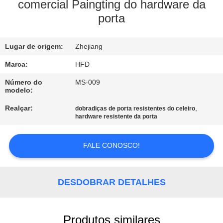
FÁBRICA
comercial Paingting do hardware da
porta
CONTROLE
Lugar de origem:
Zhejiang
DA
QUALIDADE
Marca:
HFD
Número do
MS-009
modelo:
CONTACTE-
Realçar:
,
dobradiças de porta resistentes do celeiro
NOS
hardware resistente da porta
NOTÍCIA
FALE CONOSCO!
MAPA
DESDOBRAR DETALHES
DO
SITE
Produtos similares