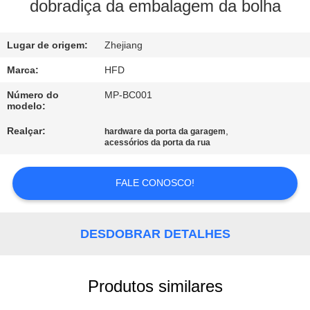
FÁBRICA
dobradiça da embalagem da bolha
CONTROLE
Lugar de origem:
Zhejiang
DA
Marca:
HFD
QUALIDADE
Número do
MP-BC001
modelo:
Realçar:
,
hardware da porta da garagem
CONTACTE-
acessórios da porta da rua
NOS
FALE CONOSCO!
NOTÍCIA
DESDOBRAR DETALHES
MAPA
DO
Produtos similares
SITE