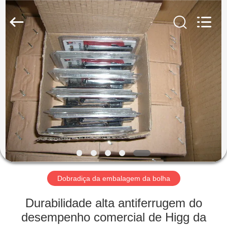
2026
PingHu
HongFengDa
Hardware
Factory.
All
Rights
Reserved.
CASA
PRODUTOS
VÍDEOS
SOBRE
NÓS
Dobradiça da embalagem da bolha
EXCURSÃO
Durabilidade alta antiferrugem do
DA
desempenho comercial de Higg da