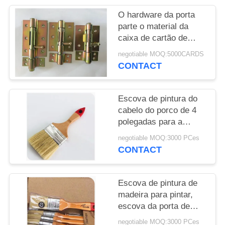
O hardware da porta
PRIVACY
parte o material da
POLICY
caixa de cartão de
papel da dobradiça
negotiable MOQ:5000CARDS
400g da embalagem da
CONTACT
bolha para o mercado
super
Escova de pintura do
cabelo do porco de 4
polegadas para a
pintura de Funiture,
negotiable MOQ:3000 PCes
comprimento do cabelo
CONTACT
de 51MM - de 70MM
Escova de pintura de
madeira para pintar,
escova da porta de
pintura durável da
negotiable MOQ:3000 PCes